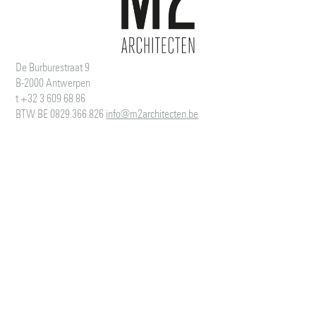
De Burburestraat 9
B-2000 Antwerpen
t +32 3 609 68 86
BTW BE 0829.366.826
info@m2architecten.be