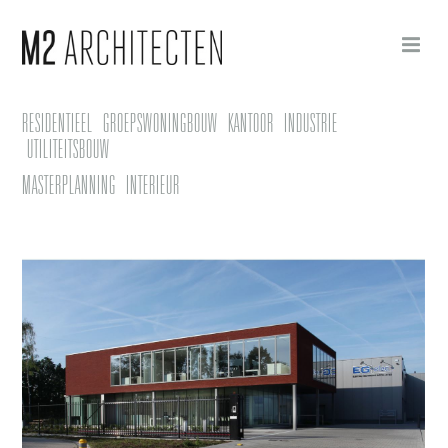
RESIDENTIEEL
GROEPSWONINGBOUW
KANTOOR
INDUSTRIE
UTILITEITSBOUW
MASTERPLANNING
INTERIEUR