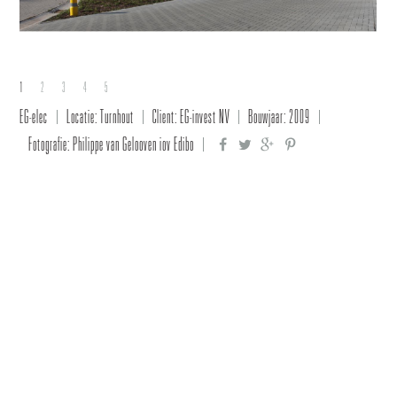
1
2
3
4
5
EG-elec
Locatie: Turnhout
Client: EG-invest NV
Bouwjaar: 2009
Fotografie: Philippe van Gelooven iov Edibo