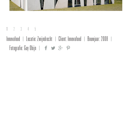
1
2
3
4
5
Innovafood
Locatie: Zwijndrecht
Client: Innovafood
Bouwjaar: 2008
Fotografie: Guy Obijn