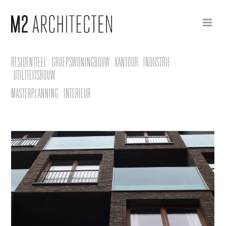
RESIDENTIEEL
GROEPSWONINGBOUW
KANTOOR
INDUSTRIE
UTILITEITSBOUW
MASTERPLANNING
INTERIEUR