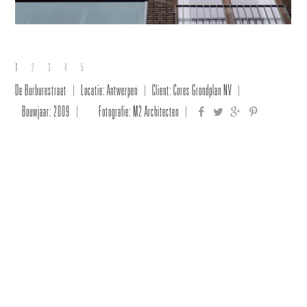
1
2
3
4
5
De Burburestraat
Locatie: Antwerpen
Client: Cores Grondplan NV
Bouwjaar: 2009
Fotografie: M2 Architecten